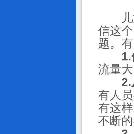
儿童
信这个
题。有
1.
流量大
2.
有人员
有这样
不断的
3.