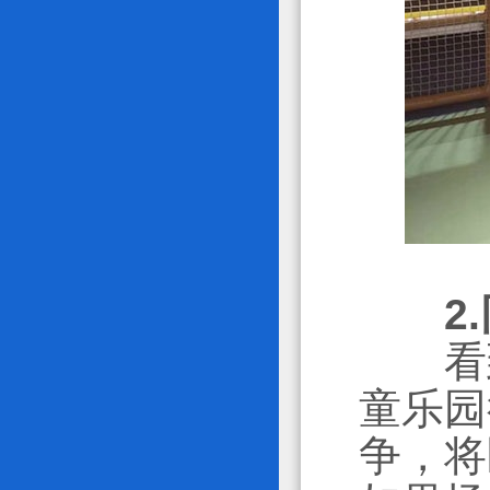
2.
看到
童乐园
争，将