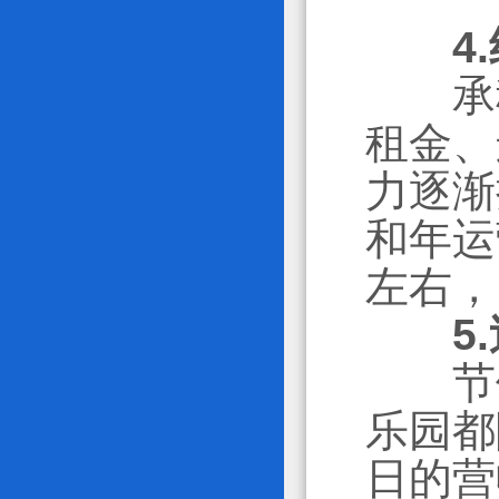
4.
承租
租金、
力逐渐
和年运
左右，
5.
节假
乐园都
日的营