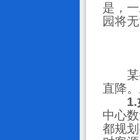
是，一
园将无
某些
直降。
1.
中心数
都规划