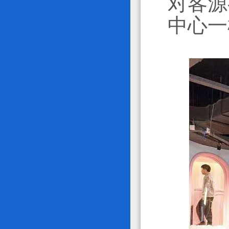
对客源
中心一