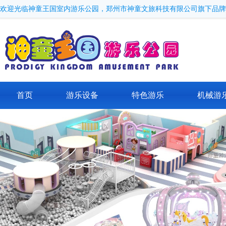
欢迎光临神童王国室内游乐公园，郑州市神童文旅科技有限公司旗下品牌
首页
游乐设备
特色游乐
机械游