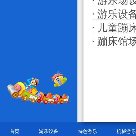
游乐场
游乐设
儿童蹦床
蹦床馆
首页
游乐设备
特色游乐
机械游乐