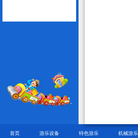
首页
游乐设备
特色游乐
机械游乐