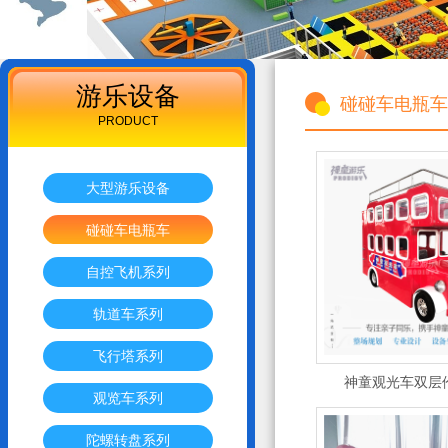
游乐设备
碰碰车电瓶车
PRODUCT
大型游乐设备
碰碰车电瓶车
自控飞机系列
轨道车系列
飞行塔系列
神童观光车双层
观览车系列
陀螺转盘系列