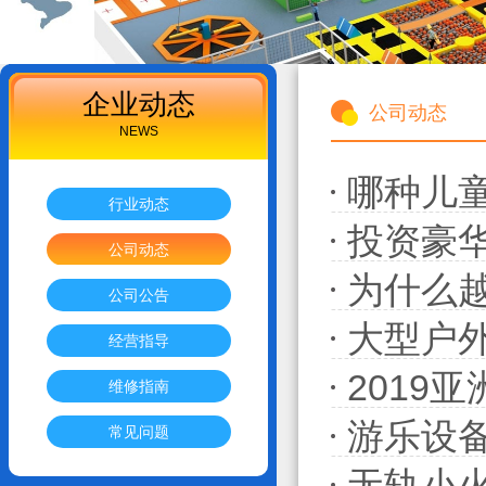
企业动态
公司动态
NEWS
哪种儿
行业动态
投资豪
公司动态
为什么
公司公告
大型户
经营指导
2019
维修指南
游乐设
常见问题
无轨小