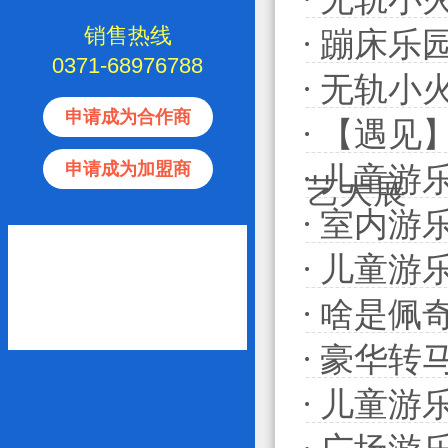
销售热线
蹦床乐
0371-68976788
无轨小
申请成为合作商
【遇见
申请成为加盟商
儿童游
艺大展
室内游
儿童游
啥是佩
豪华转
儿童游