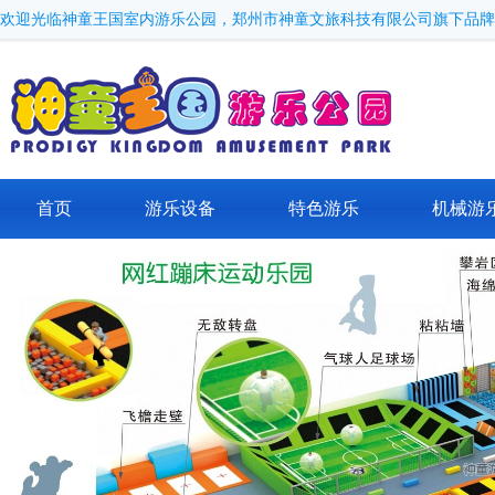
欢迎光临神童王国室内游乐公园，郑州市神童文旅科技有限公司旗下品牌
首页
游乐设备
特色游乐
机械游