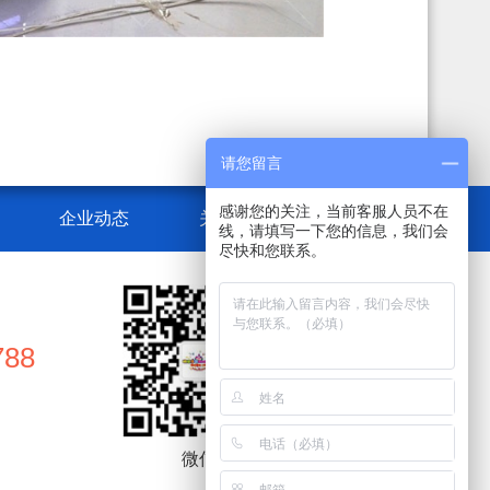
请您留言
感谢您的关注，当前客服人员不在
企业动态
关于神童
合作加盟
线，请填写一下您的信息，我们会
尽快和您联系。
88
微信
微博