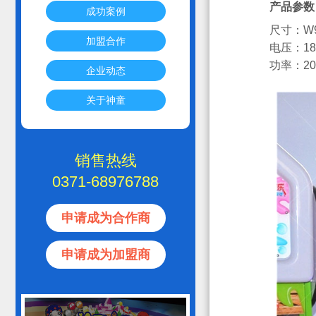
产品参数
成功案例
尺寸：W900*
加盟合作
电压：180v
功率：20
企业动态
关于神童
销售热线
0371-68976788
申请成为合作商
申请成为加盟商