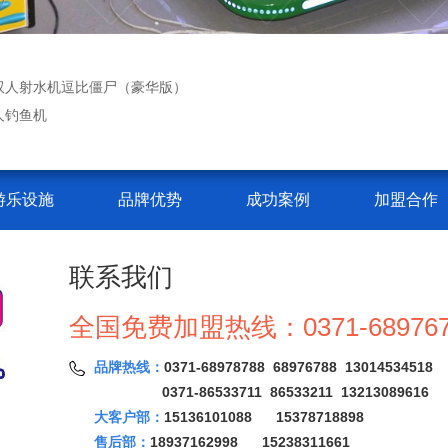
双人射水机逗比僵尸（豪华版）
人钓鱼机
游乐设施
品牌优势
成功案例
加盟合作
联系我们
全国免费加盟热线：0371-689767
品牌热线
：
0371-68978788 6897
6788 13014534518
0371-86533711 86533211 13213089616
大客户部：
15136101088 15378718898
售后部
：
18937162998 15238311661