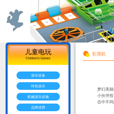
儿童电玩
彩票机
Children's Games
游乐设备
特色游乐
梦幻美丽的
小伙伴投币后
机械游乐设施
击中不同的
品牌优势