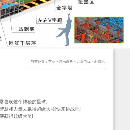
当前位置：
首页
>
游乐设备
>
儿童电玩
>
彩票机
常喜欢这个神秘的星球。
慧和力量去赢得超级大礼!快来挑战吧!
获得超级大奖!