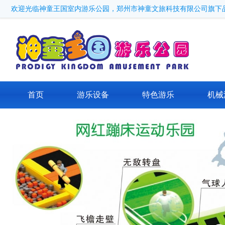
欢迎光临神童王国室内游乐公园，郑州市神童文旅科技有限公司旗下
首页
游乐设备
特色游乐
机械