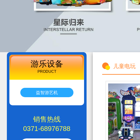
游乐设备
儿童电玩
PRODUCT
益智游艺机
销售热线
0371-68976788