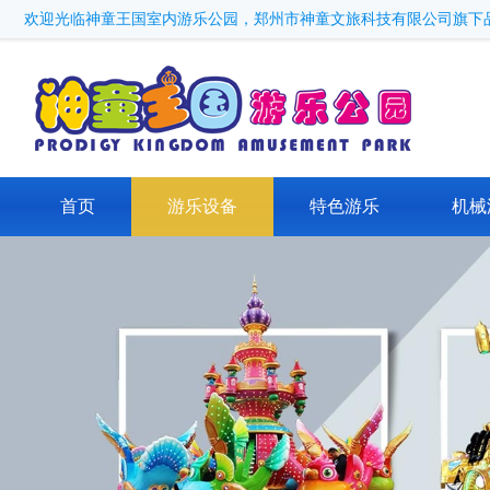
欢迎光临神童王国室内游乐公园，郑州市神童文旅科技有限公司旗下
首页
游乐设备
特色游乐
机械