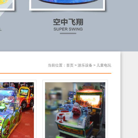
当前位置：
首页
>
游乐设备
>
儿童电玩