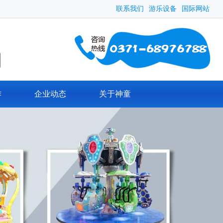
联系我们
游乐设备
国际网站
作
企业动态
关于神童