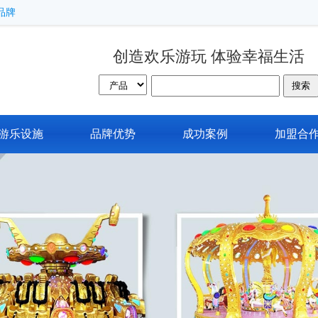
品牌
创造欢乐游玩 体验幸福生活
游乐设施
品牌优势
成功案例
加盟合