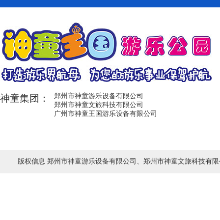
郑州市神童游乐设备有限公司
神童集团：
郑州市神童文旅科技有限公司
广州市神童王国游乐设备有限公司
版权信息 郑州市神童游乐设备有限公司、郑州市神童文旅科技有